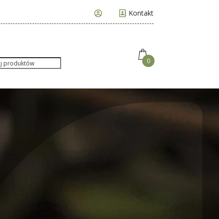
Kontakt
ukiwarka
0
uktów