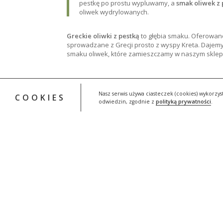
pestkę po prostu wypluwamy, a
smak oliwek z 
oliwek wydrylowanych.
Greckie oliwki z pestką
to głębia smaku. Oferowan
sprowadzane z Grecji prosto z wyspy Kreta. Dajem
smaku oliwek, które zamieszczamy w naszym skle
Nasz serwis używa ciasteczek (cookies) wykorzy
COOKIES
odwiedzin, zgodnie z
polityką prywatności
.
INFORMACJE
Regulamin sklepu
Moje
Czas i koszty dostawy
Zamó
Sposób płatności
Kosz
Reklamacje i zwroty
Skle
Polityka prywatności