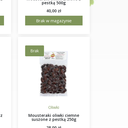
pestką 500g
40,00
zł
Brak w magazynie
Brak
Oliwki
 z
Mousteraki oliwki ciemne
suszone z pestką 250g
28,00
zł