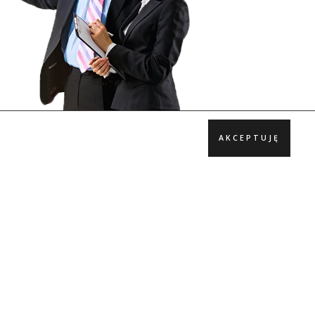
AKCEPTUJĘ
© 2022 by
OlivaBIO.com
Wszelkie prawa zastrzeżone.
Design
CIK – Jarosław Gumkowski