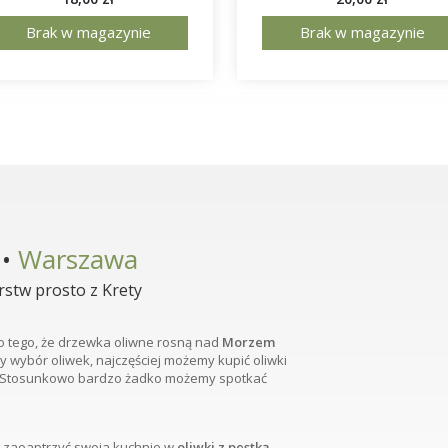
Brak w magazynie
Brak w magazynie
 •
Warszawa
stw prosto z Krety
o tego, że drzewka oliwne rosną nad
Morzem
ży wybór oliwek, najczęściej możemy kupić oliwki
. Stosunkowo bardzo żadko możemy spotkać
o zaoaptrzyć swoja kuchnie w
oliwki z pestką
,