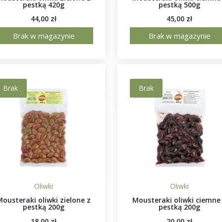
pestką 420g
pestką 500g
44,00
zł
45,00
zł
Brak w magazynie
Brak w magazynie
Brak
Brak
Oliwki
Oliwki
Mousteraki oliwki zielone z
Mousteraki oliwki ciemne
pestką 200g
pestką 200g
18,00
zł
20,00
zł