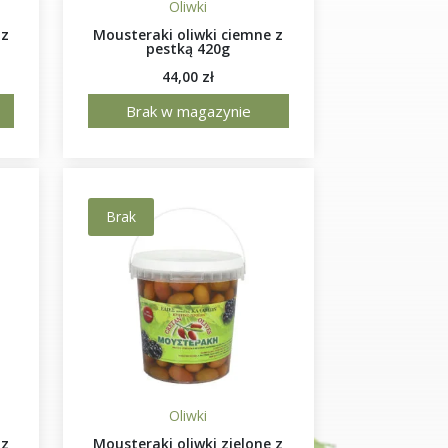
Oliwki
 z
Mousteraki oliwki ciemne z
pestką 420g
44,00
zł
Brak w magazynie
Brak
Oliwki
 z
Mousteraki oliwki zielone z