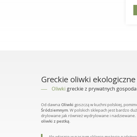
Greckie oliwki ekologiczne
Oliwki
greckie z prywatnych gospodar
Od dawna
Oliwki
goszczą w kuchni polskiej, pomim
Śródziemnym
. W polskich sklepach jest bardzo du
drylowane jak również wydrylowane i nadziewane
oliwki z pestką
.
Ale własnie w naszym sklepie możecie państw