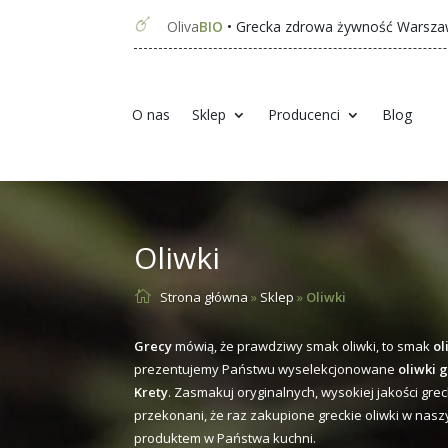
Oliva
BIO
• Grecka z
drowa żywność Warsz
O nas
Sklep
Producenci
Blog
Oliwki

Strona główna
»
Sklep
»
Oliwki
Grecy
mówią, że prawdziwy smak oliwki, to smak
ol
prezentujemy Państwu wyselekcjonowane
oliwki 
Krety
. Zasmakuj oryginalnych, wysokiej jakości grec
przekonani, że raz zakupione greckie oliwki w nasz
produktem w Państwa kuchni.