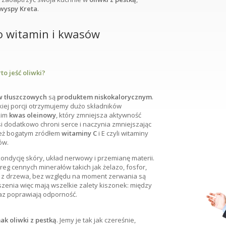
 wyspy Kreta
.
ło witamin i kwasów
o jeść oliwki?
 tłuszczowych
są
produktem niskokalorycznym
.
akiej porcji otrzymujemy dużo składników
kim
kwas oleinowy
, który zmniejsza aktywność
 dodatkowo chroni serce i naczynia zmniejszając
ież bogatym zródłem
witaminy C
i E czyli witaminy
ów.
ondycję skóry, układ nerwowy i przemianę materii.
eg cennych minerałów takich jak żelazo, fosfor,
to z drzewa, bez względu na moment zerwania są
szenia więc mają wszelkie zalety kiszonek: między
raz poprawiają odporność.
ak oliwki z pestką
. Jemy je tak jak czereśnie,