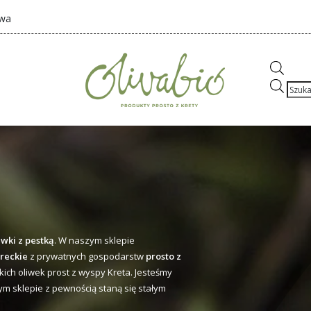
awa
Wysz
prod
iwki z pestką
. W naszym sklepie
greckie
z prywatnych gospodarstw
prosto z
kich oliwek prost z wyspy Kreta. Jesteśmy
ym sklepie z pewnością staną się stałym