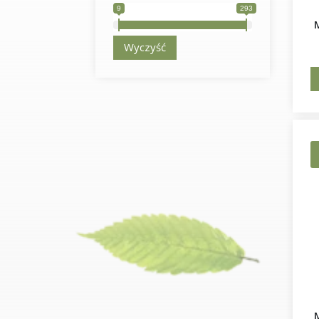
9
293
Wyczyść