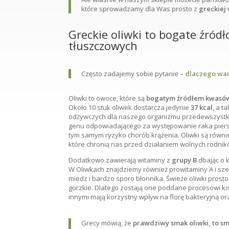
które sprowadzamy dla Was prosto z
greckiej
Greckie oliwki to bogate źród
tłuszczowych
Często zadajemy sobie pytanie –
dlaczego wart
Oliwki to owoce, które są
bogatym źródłem kwasów
Około 10 stuk oliwek dostarcza jedynie
37 kcal
, a t
odżywczych dla naszego organizmu przedewszyst
genu odpowiadającego za występowanie raka piersi
tym samym ryzyko chorób krążenia. Oliwki są równ
które chronią nas przed działaniem wolnych rodnik
Dodatkowo zawierają witaminy z
grupy B
dbając o k
W Oliwkach znajdziemy również prowitaminy A i szer
miedz i bardzo sporo błonnika. Świeże oliwki pros
gorzkie. Dlatego zostają one poddane procesowi ki
innymi mają korzystny wpływ na florę bakteryjną o
Grecy mówią, że
prawdziwy smak oliwki, to sm